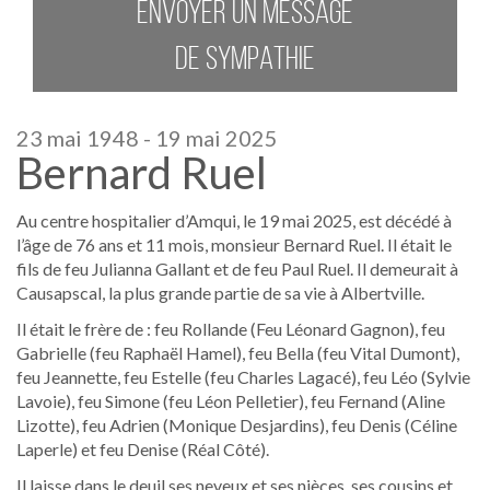
ENVOYER UN MESSAGE
DE SYMPATHIE
23 mai 1948 - 19 mai 2025
Bernard Ruel
Au centre hospitalier d’Amqui, le 19 mai 2025, est décédé à
l’âge de 76 ans et 11 mois, monsieur Bernard Ruel. Il était le
fils de feu Julianna Gallant et de feu Paul Ruel. Il demeurait à
Causapscal, la plus grande partie de sa vie à Albertville.
Il était le frère de : feu Rollande (Feu Léonard Gagnon), feu
Gabrielle (feu Raphaël Hamel), feu Bella (feu Vital Dumont),
feu Jeannette, feu Estelle (feu Charles Lagacé), feu Léo (Sylvie
Lavoie), feu Simone (feu Léon Pelletier), feu Fernand (Aline
Lizotte), feu Adrien (Monique Desjardins), feu Denis (Céline
Laperle) et feu Denise (Réal Côté).
Il laisse dans le deuil ses neveux et ses nièces, ses cousins et